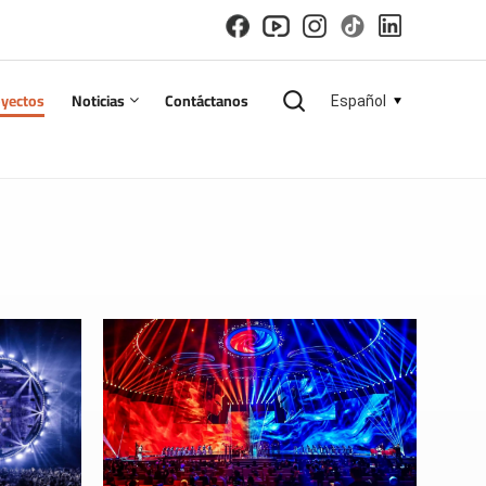
oyectos
Noticias
Contáctanos
Español
English
español
русский
한국의
العربية