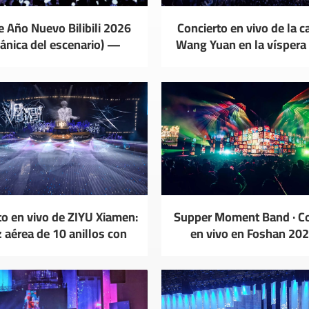
e Año Nuevo Bilibili 2026
Concierto en vivo de la c
ánica del escenario) —
Wang Yuan en la víspera
YZDITEC
Nuevo de 2026
to en vivo de ZIYU Xiamen:
Supper Moment Band · Co
z aérea de 10 anillos con
en vivo en Foshan 20
lidad de nivel profesional.
Alquiler de equipo de mo
escenario YZDITE