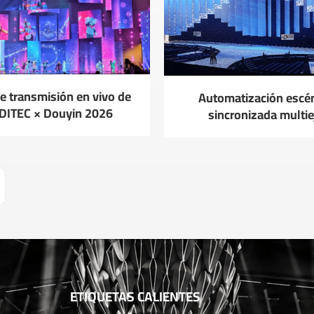
e transmisión en vivo de
Automatización escé
DITEC × Douyin 2026
sincronizada multie
personalizada para las f
musicales de la televi
nacional.
ETIQUETAS CALIENTES