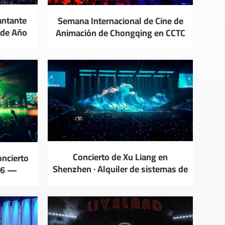
antante
Semana Internacional de Cine de
 de Año
Animación de Chongqing en CCTC
6 — Paquete completo de control
y mecánica de escenario YZDITEC
Concierto de Xu Liang en
ncierto
Shenzhen · Alquiler de sistemas de
26 —
automatización de escenarios
ntaje de
YZDITEC
C