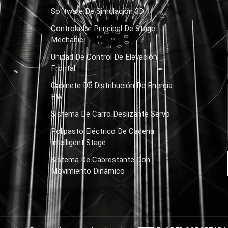
Software De Simulación 3D
Controlador Principal De Stage
Mechanic
Unidad De Control De Elevación
Frontal
Gabinete De Distribución De Energía
BW
Sistema De Carro Deslizante Servo
Polipasto Eléctrico De Cadena
Intelligent Stage
Sistema De Cabrestante Con
Movimiento Dinámico