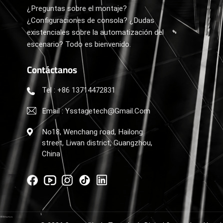
¿Preguntas sobre el montaje?
¿Configuraciones de consola? ¿Dudas
existenciales sobre la automatización del
escenario? Todo es bienvenido.
Contáctanos
Tel : +86 13714472831
Email : Ysstagetech@gmail.com
No18, Wenchang road, Hailong
street, Liwan district, Guangzhou,
China