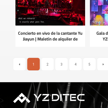
Concierto en vivo de la cantante Yu
Gala d
Jiayun | Maletín de alquiler de
YZ
aparejo sincronizado de 41 puntos
de YZDITEC
1
2
3
4
5