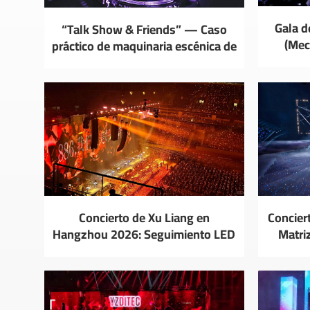
Gala d
“Talk Show & Friends” — Caso
(Mec
práctico de maquinaria escénica de
YZDITEC
Concierto de Xu Liang en
Concier
Hangzhou 2026: Seguimiento LED
Matri
de doble capa con prevención de
repetibi
colisiones 3D en tiempo real.