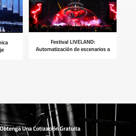
Festival LIVELAND:
nica
Automatización de escenarios a
je
gran escala en acción.
inales
sión
Obtenga Una Cotización Gratuita