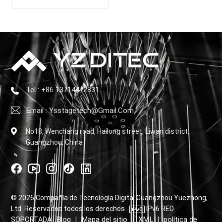
actuaciones dinámicas en
el escenario
Tel : +86 13714472831
Email : Ysstagetech@gmail.com
No18, Wenchang road, Hailong street, Liwan district,
Guangzhou, China
© 2026 Compañía de Tecnología Digital Guangzhou Yuezhong,
Ltd. Reservados todos los derechos .
IPv6 RED
Blog
Mapa del sitio
XML
política de
SOPORTADA
|
|
|