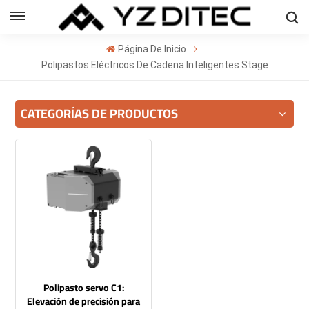
Español
Página De Inicio
sh
Polipastos Eléctricos De Cadena Inteligentes Stage
ñol
CATEGORÍAS DE PRODUCTOS
кий
의
ا
Polipasto servo C1:
Elevación de precisión para