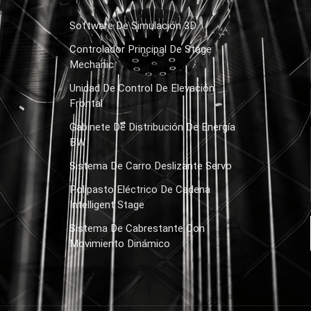
Software De Simulación 3D
Controlador Principal De Stage
Mechanic
Unidad De Control De Elevación
Frontal
Gabinete De Distribución De Energía
BW
Sistema De Carro Deslizante Servo
Polipasto Eléctrico De Cadena
Intelligent Stage
Sistema De Cabrestante Con
Movimiento Dinámico