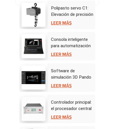
Polipasto servo C1:
Elevación de precisión
para actuaciones
LEER MÁS
dinámicas en el
escenario
Consola inteligente
para automatización
de escenarios
LEER MÁS
Software de
simulación 3D Pando
- Centro de mando de
LEER MÁS
escenario virtual
Controlador principal:
el procesador central
de la automatización
LEER MÁS
del escenario