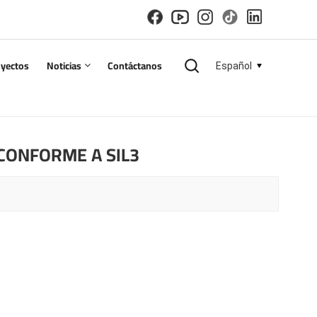
oyectos
Noticias
Contáctanos
Español
English
 CONFORME A SIL3
español
русский
한국의
العربية