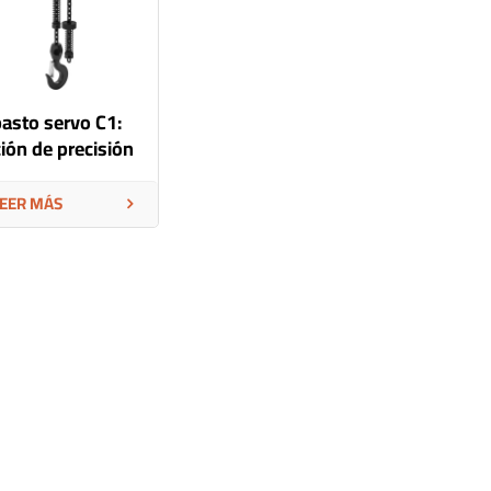
pasto servo C1:
ión de precisión
a actuaciones
námicas en el
EER MÁS
escenario