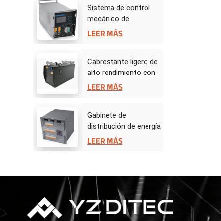
Sistema de control
mecánico de
escenario -
LEER MÁS
Controlador de
accionamiento
Cabrestante ligero de
alto rendimiento con
servomotor de 50 kg
LEER MÁS
Gabinete de
distribución de energía
BW
LEER MÁS