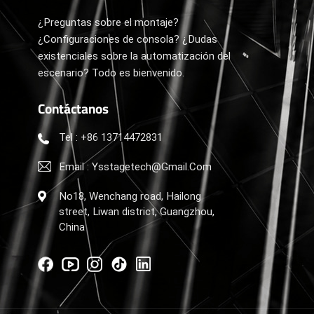
¿Preguntas sobre el montaje?
¿Configuraciones de consola? ¿Dudas
existenciales sobre la automatización del
escenario? Todo es bienvenido.
Contáctanos
Tel : +86 13714472831
Email : Ysstagetech@gmail.com
No18, Wenchang road, Hailong
street, Liwan district, Guangzhou,
China