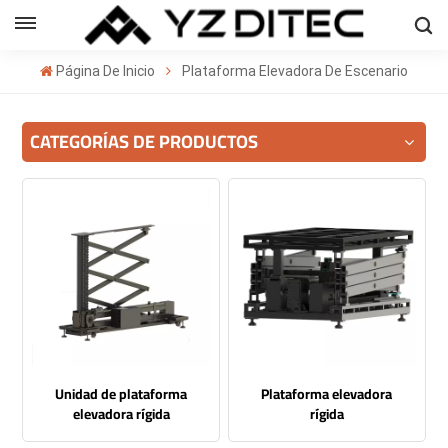
Español
Página De Inicio
Plataforma Elevadora De Escenario
sh
CATEGORÍAS DE PRODUCTOS
ñol
кий
의
ا
Unidad de plataforma
Plataforma elevadora
elevadora rígida
rígida