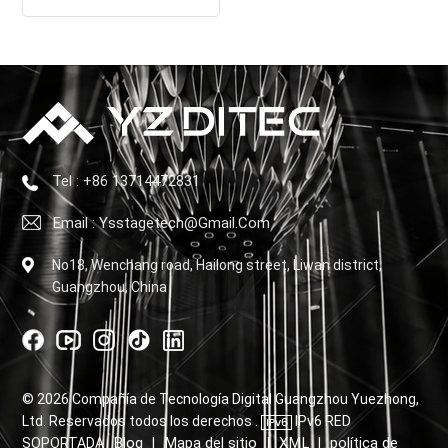
Tel : +86 13714472831
Email : Ysstagetech@gmail.com
No18, Wenchang road, Hailong street, Liwan district,
Guangzhou, China
© 2026 Compañía de Tecnología Digital Guangzhou Yuezhong,
Ltd. Reservados todos los derechos .
IPv6 RED
Blog
Mapa del sitio
XML
política de
SOPORTADA
|
|
|