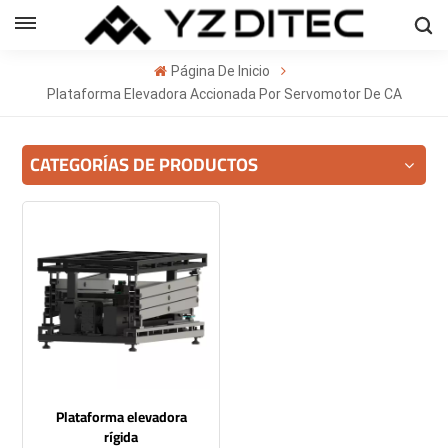
Español
Página De Inicio
sh
Plataforma Elevadora Accionada Por Servomotor De CA
ñol
CATEGORÍAS DE PRODUCTOS
кий
의
ا
Plataforma elevadora
rígida