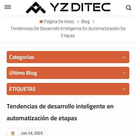
Español
Página De Inicio
Blog
sh
Tendencias De Desarrollo Inteligente En Automatización De
Etapas
ñol
Categorías
кий
의
Último Blog
ا
ETIQUETAS
Tendencias de desarrollo inteligente en
automatización de etapas
Jun 24, 2025