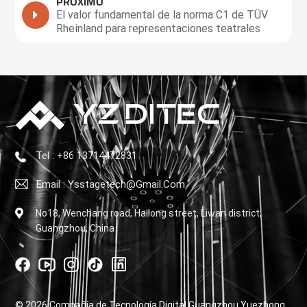
PRÓXIMO
El valor fundamental de la norma C1 de TÜV
Rheinland para representaciones teatrales
Tel : +86 13714472831
Email : Ysstagetech@gmail.com
No18, Wenchang road, Hailong street, Liwan district,
Guangzhou, China
© 2026 Compañía de Tecnología Digital Guangzhou Yuezhong,