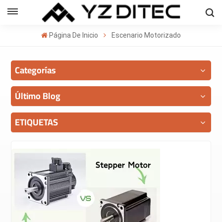
Español
Página De Inicio
Escenario Motorizado
sh
Categorías
ñol
кий
Último Blog
의
ETIQUETAS
ا