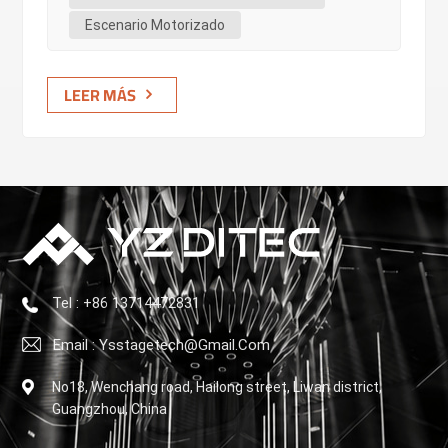
diferencias fundamentales y aclara por qué el
Escenario Motorizado
servoaccionamiento se ha convertido en la base
inquebrantable de la automatización escénica de alta
LEER MÁS
gama. 2. Ideas claveMotor de inducciónUna fuente de
alimentación re...
Tel : +86 13714472831
Email : Ysstagetech@gmail.com
No18, Wenchang road, Hailong street, Liwan district,
Guangzhou, China