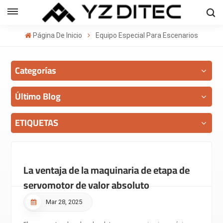
Español
Página De Inicio
Equipo Especial Para Escenarios
sh
Categorías
ñol
кий
Último Blog
의
ETIQUETAS
ا
La ventaja de la maquinaria de etapa de
servomotor de valor absoluto
Mar 28, 2025