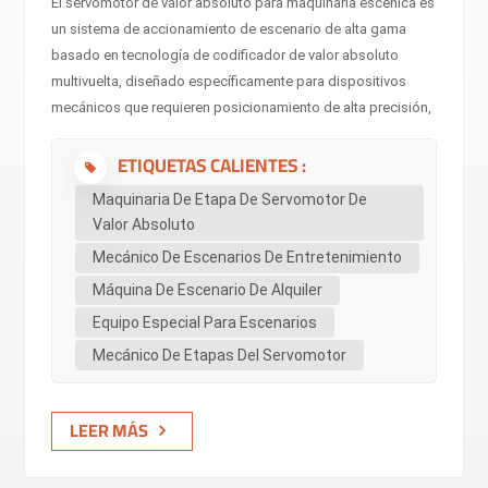
El servomotor de valor absoluto para maquinaria escénica es
un sistema de accionamiento de escenario de alta gama
basado en tecnología de codificador de valor absoluto
multivuelta, diseñado específicamente para dispositivos
mecánicos que requieren posicionamiento de alta precisión,
memoria de posición en estado de apagado y respuesta
ETIQUETAS CALIENTES :
rápida en teatros, conciertos y espectáculos en vivo.
Mediante la integración profunda de los servomotores de
Maquinaria De Etapa De Servomotor De
valor absoluto con la maquinaria escénica (como
Valor Absoluto
plataformas elevadoras, mecanismos giratorios, carros
Mecánico De Escenarios De Entretenimiento
deslizantes, servopolipastos y cabrestantes), logra una
Máquina De Escenario De Alquiler
precisión de posicionamiento milimétrica y un movimiento
sin errores acumulativos bajo un control de bucle cerrado
Equipo Especial Para Escenarios
completo. Esto elimina por completo la necesidad de que
Mecánico De Etapas Del Servomotor
los codificadores increme...
LEER MÁS