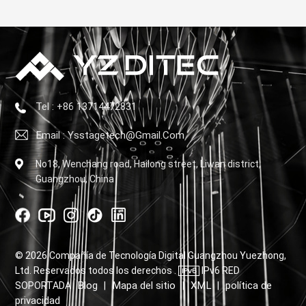
Tel : +86 13714472831
Email : Ysstagetech@gmail.com
No18, Wenchang road, Hailong street, Liwan district,
Guangzhou, China
© 2026 Compañía de Tecnología Digital Guangzhou Yuezhong,
Ltd. Reservados todos los derechos .
IPv6 RED
Blog
Mapa del sitio
XML
política de
SOPORTADA
|
|
|
privacidad