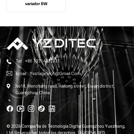
variador BW
Tel : +86 13714472831
Email : Ysstagetech@gmail.com
No18, Wenchang road, Hailong street, Liwan district,
Guangzhou, China
© 2026 Compañía de Tecnología Digital Guangzhou Yuezhong,
Ltd. Reservados todos los derechos .
IPv6 RED