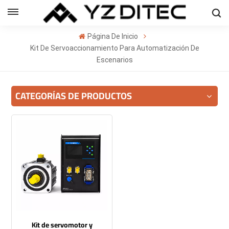
Español
Página De Inicio
sh
Kit De Servoaccionamiento Para Automatización De
Escenarios
ñol
CATEGORÍAS DE PRODUCTOS
кий
의
ا
Kit de servomotor y