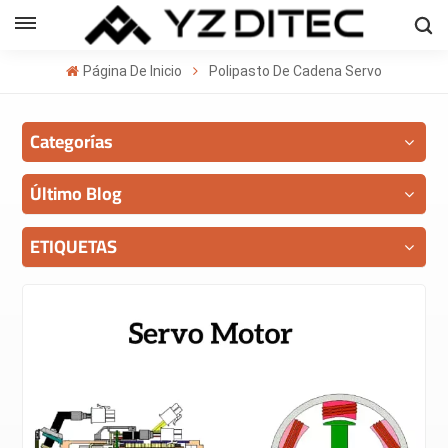
Español
Página De Inicio
Polipasto De Cadena Servo
sh
Categorías
ñol
кий
Último Blog
의
ETIQUETAS
ا