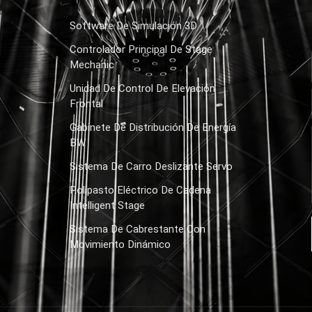
Software De Simulación 3D
Controlador Principal De Stage
Mechanic
Unidad De Control De Elevación
Frontal
Gabinete De Distribución De Energía
BW
Sistema De Carro Deslizante Servo
Polipasto Eléctrico De Cadena
Intelligent Stage
Sistema De Cabrestante Con
Movimiento Dinámico