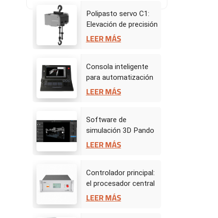
Polipasto servo C1:
Elevación de precisión
para actuaciones
LEER MÁS
dinámicas en el
escenario
Consola inteligente
para automatización
de escenarios
LEER MÁS
Software de
simulación 3D Pando
- Centro de mando de
LEER MÁS
escenario virtual
Controlador principal:
el procesador central
de la automatización
LEER MÁS
del escenario