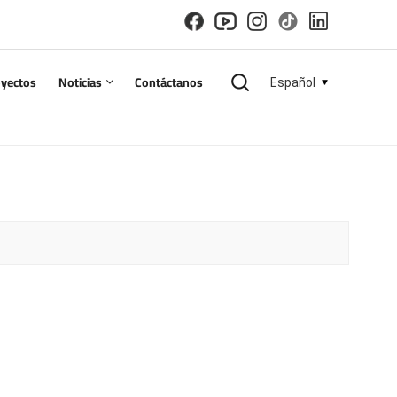
oyectos
Noticias
Contáctanos
Español
English
español
русский
한국의
العربية