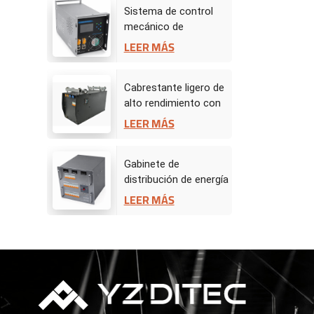
Sistema de control
mecánico de
escenario -
LEER MÁS
Controlador de
accionamiento
Cabrestante ligero de
alto rendimiento con
servomotor de 50 kg
LEER MÁS
Gabinete de
distribución de energía
BW
LEER MÁS