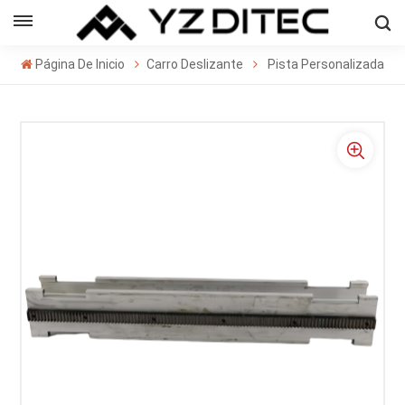
Español
Página De Inicio
Carro Deslizante
Pista Personalizada
sh
ñol
кий
의
ا