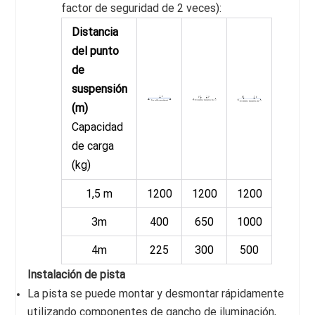
factor de seguridad de 2 veces):
Distancia
del punto
de
suspensión
(m)
Capacidad
de carga
(kg)
1,5 m
1200
1200
1200
3m
400
650
1000
4m
225
300
500
Instalación de pista
La pista se puede montar y desmontar rápidamente
utilizando componentes de gancho de iluminación,