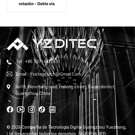
rotación - Doble vía
terrestre
Tel : +86 13714472831
Email : Ysstagetech@gmail.com
No18, Wenchang road, Hailong street, Liwan district,
Guangzhou, China
© 2026 Compañía de Tecnología Digital Guangzhou Yuezhong,
Ltd. Reservados todos los derechos .
IPv6 RED