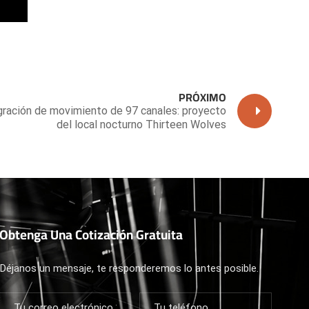
PRÓXIMO
gración de movimiento de 97 canales: proyecto
del local nocturno Thirteen Wolves
Obtenga Una Cotización Gratuita
Déjanos un mensaje, te responderemos lo antes posible.