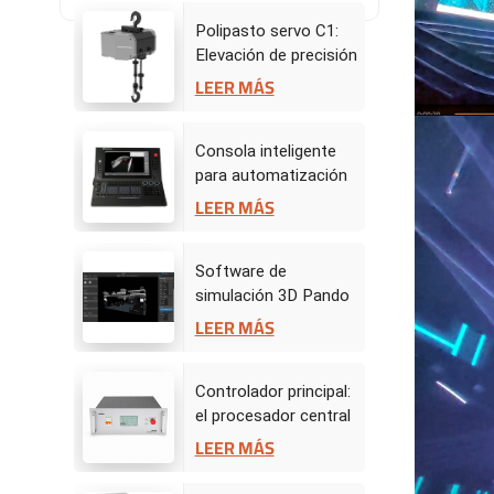
Polipasto servo C1:
Elevación de precisión
para actuaciones
LEER MÁS
dinámicas en el
escenario
Consola inteligente
para automatización
de escenarios
LEER MÁS
Software de
simulación 3D Pando
- Centro de mando de
LEER MÁS
escenario virtual
Controlador principal:
el procesador central
de la automatización
LEER MÁS
del escenario