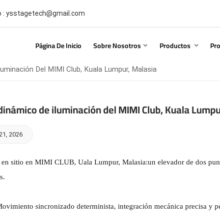
co : ysstagetech@gmail.com
Página De Inicio
Sobre Nosotros
Productos
Pr
luminación Del MIMI Club, Kuala Lumpur, Malasia
dinámico de iluminación del MIMI Club, Kuala Lumpu
21, 2026
 en sitio en MIMI CLUB,
Uala Lumpur, Malasia
:un elevador de dos pun
s.
ovimiento sincronizado determinista, integración mecánica precisa y per