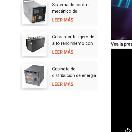
Sistema de control
mecánico de
escenario -
LEER MÁS
Controlador de
accionamiento
Cabrestante ligero de
alto rendimiento con
Vea la pre
servomotor de 50 kg
LEER MÁS
Gabinete de
distribución de energía
BW
LEER MÁS