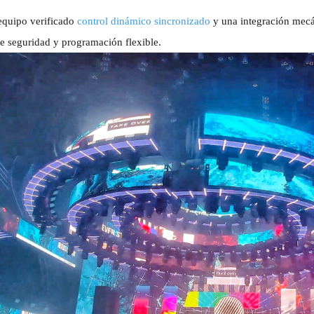
equipo verificado
control dinámico sincronizado
y una integración mecán
e seguridad y programación flexible.