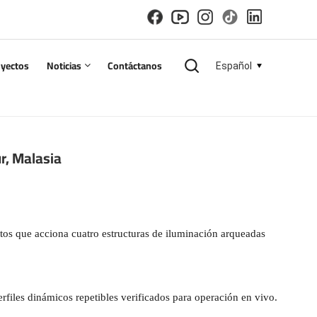
oyectos
Noticias
Contáctanos
Español
English
r, Malasia
español
русский
한국의
tos que acciona cuatro estructuras de iluminación arqueadas
العربية
files dinámicos repetibles verificados para operación en vivo.