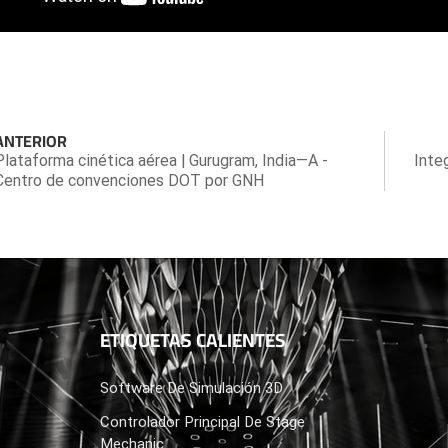
ANTERIOR
Plataforma cinética aérea | Gurugram, India—A -
Inte
Centro de convenciones DOT por GNH
ETIQUETAS CALIENTES
Software De Simulación 3D
Controlador Principal De Stage
Mechanic