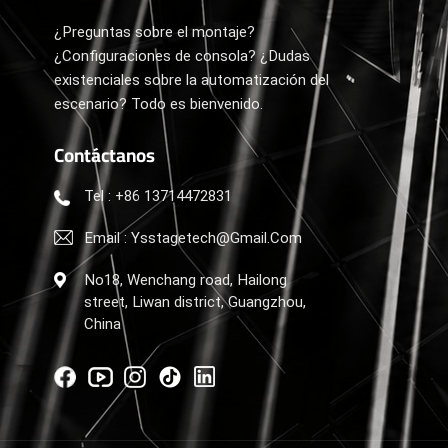
¿Preguntas sobre el montaje?
¿Configuraciones de consola? ¿Dudas
existenciales sobre la automatización del
escenario? Todo es bienvenido.
Contáctanos
Tel : +86 13714472831
Email : Ysstagetech@gmail.com
No18, Wenchang road, Hailong
street, Liwan district, Guangzhou,
China