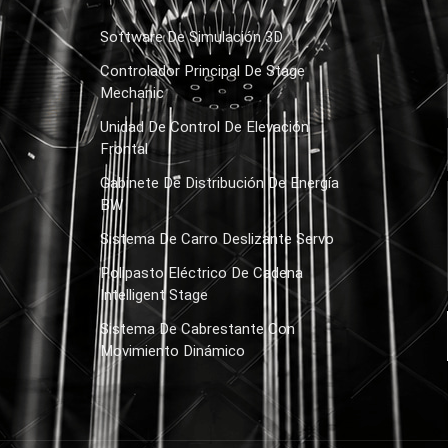
Software De Simulación 3D
Controlador Principal De Stage
Mechanic
Unidad De Control De Elevación
Frontal
Gabinete De Distribución De Energía
BW
Sistema De Carro Deslizante Servo
Polipasto Eléctrico De Cadena
Intelligent Stage
Sistema De Cabrestante Con
Movimiento Dinámico