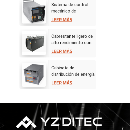
Sistema de control
mecánico de
escenario -
LEER MÁS
Controlador de
accionamiento
Cabrestante ligero de
alto rendimiento con
servomotor de 50 kg
LEER MÁS
Gabinete de
distribución de energía
BW
LEER MÁS