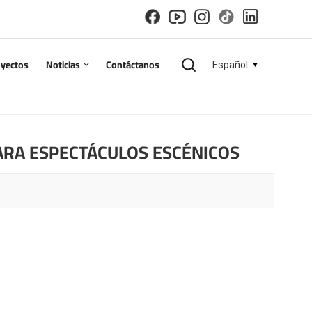
oyectos
Noticias
Contáctanos
Español
English
RA ESPECTÁCULOS ESCÉNICOS
español
русский
한국의
العربية