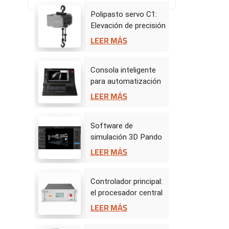
Polipasto servo C1:
Elevación de precisión
para actuaciones
LEER MÁS
dinámicas en el
escenario
Consola inteligente
para automatización
de escenarios
LEER MÁS
Software de
simulación 3D Pando
- Centro de mando de
LEER MÁS
escenario virtual
Controlador principal:
el procesador central
de la automatización
LEER MÁS
del escenario