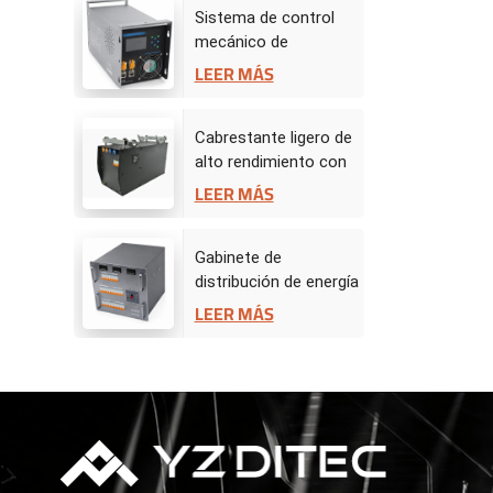
Sistema de control
mecánico de
escenario -
LEER MÁS
Controlador de
accionamiento
Cabrestante ligero de
alto rendimiento con
servomotor de 50 kg
LEER MÁS
Gabinete de
distribución de energía
BW
LEER MÁS