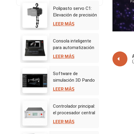
Polipasto servo C1:
Elevación de precisión
para actuaciones
LEER MÁS
dinámicas en el
escenario
Consola inteligente
para automatización
de escenarios
LEER MÁS
Software de
simulación 3D Pando
- Centro de mando de
LEER MÁS
escenario virtual
Controlador principal:
el procesador central
de la automatización
LEER MÁS
del escenario