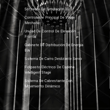
Software De Simulación 3D
Controlador Principal De Stage
Mechanic
Unidad De Control De Elevación
Frontal
Gabinete De Distribución De Energía
BW
Sistema De Carro Deslizante Servo
Polipasto Eléctrico De Cadena
Intelligent Stage
Sistema De Cabrestante Con
Movimiento Dinámico