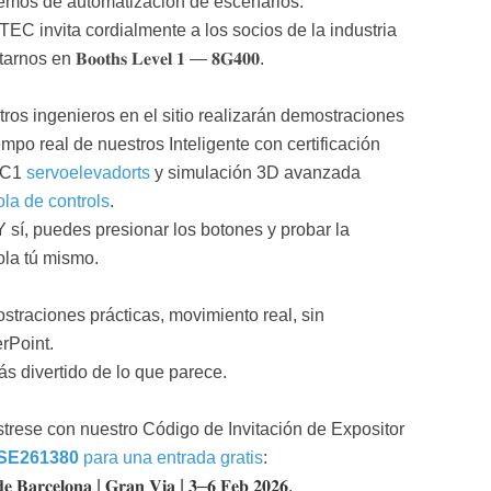
emos de automatización de escenarios.
EC invita cordialmente a los socios de la industria
arnos en 𝐁𝐨𝐨𝐭𝐡𝐬 𝐋𝐞𝐯𝐞𝐥 𝟏 — 𝟖𝐆𝟒𝟎𝟎.
ros ingenieros en el sitio realizarán demostraciones
empo real de nuestros
Inteligente con certificación
 C1
servoelevador
t
s
y simulación 3D avanzada
la de control
s
.
 sí, puedes presionar los botones y probar la
la tú mismo.
traciones prácticas, movimiento real, sin
rPoint.
s divertido de lo que parece.
trese con nuestro Código de Invitación de Expositor
ISE261380
para una entrada gratis
:
𝐝𝐞 𝐁𝐚𝐫𝐜𝐞𝐥𝐨𝐧𝐚 | 𝐆𝐫𝐚𝐧 𝐕𝐢𝐚 | 𝟑–𝟔 𝐅𝐞𝐛 𝟐𝟎𝟐𝟔.