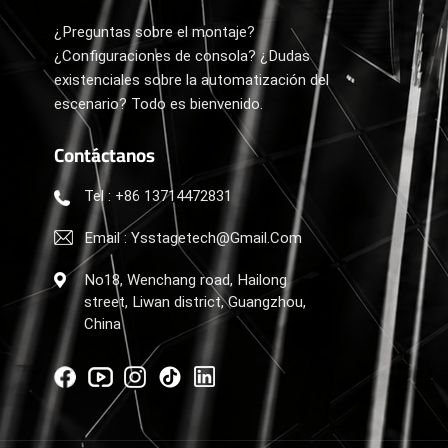
¿Preguntas sobre el montaje?
¿Configuraciones de consola? ¿Dudas
existenciales sobre la automatización del
escenario? Todo es bienvenido.
Contáctanos
Tel : +86 13714472831
Email : Ysstagetech@gmail.com
No18, Wenchang road, Hailong
street, Liwan district, Guangzhou,
China