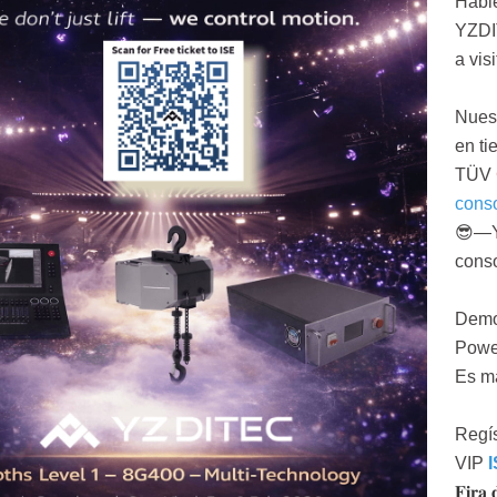
Habl
YZDIT
a visit
Nuest
en ti
TÜV
conso
😎
—Y
conso
Demos
Powe
Es má
Regís
VIP
𝐅𝐢𝐫𝐚 