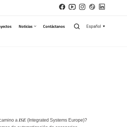
oyectos
Noticias
Contáctanos
Español
English
español
русский
한국의
العربية
amino a 𝑰𝑺𝑬 (Integrated Systems Europe)?