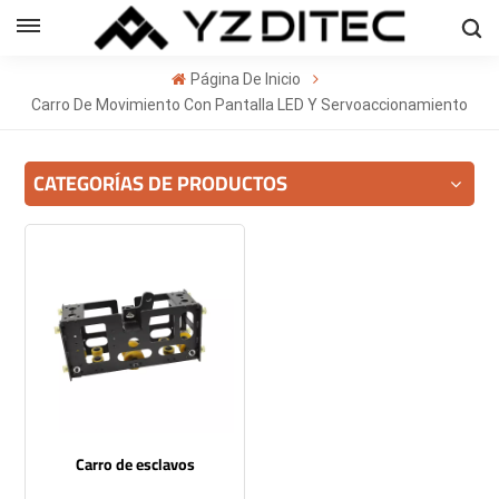
Español
Página De Inicio
sh
Carro De Movimiento Con Pantalla LED Y Servoaccionamiento
ñol
CATEGORÍAS DE PRODUCTOS
кий
의
ا
Carro de esclavos