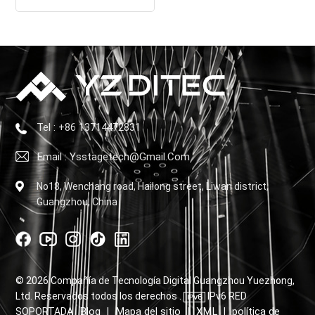
Tel : +86 13714472831
Email : Ysstagetech@gmail.com
No18, Wenchang road, Hailong street, Liwan district,
Guangzhou, China
© 2026 Compañía de Tecnología Digital Guangzhou Yuezhong,
Ltd. Reservados todos los derechos .
IPv6 RED
Blog
Mapa del sitio
XML
política de
SOPORTADA
|
|
|