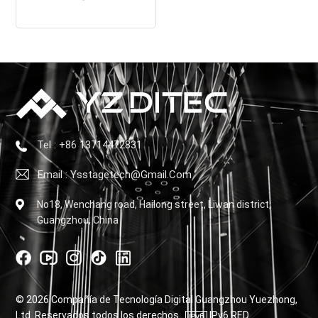
Tel : +86 13714472831
Email : Ysstagetech@gmail.com
No18, Wenchang road, Hailong street, Liwan district,
Guangzhou, China
© 2026 Compañía de Tecnología Digital Guangzhou Yuezhong,
Ltd. Reservados todos los derechos .
IPv6 RED