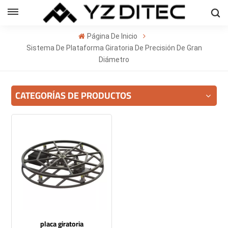
Español
Página De Inicio
sh
Sistema De Plataforma Giratoria De Precisión De Gran
Diámetro
ñol
CATEGORÍAS DE PRODUCTOS
кий
의
ا
placa giratoria