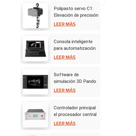
Polipasto servo C1:
Elevación de precisión
para actuaciones
LEER MÁS
dinámicas en el
escenario
Consola inteligente
para automatización
de escenarios
LEER MÁS
Software de
simulación 3D Pando
- Centro de mando de
LEER MÁS
escenario virtual
Controlador principal:
el procesador central
de la automatización
LEER MÁS
del escenario