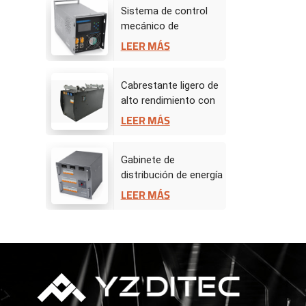
Sistema de control
mecánico de
escenario -
LEER MÁS
Controlador de
accionamiento
Cabrestante ligero de
alto rendimiento con
servomotor de 50 kg
LEER MÁS
Gabinete de
distribución de energía
BW
LEER MÁS