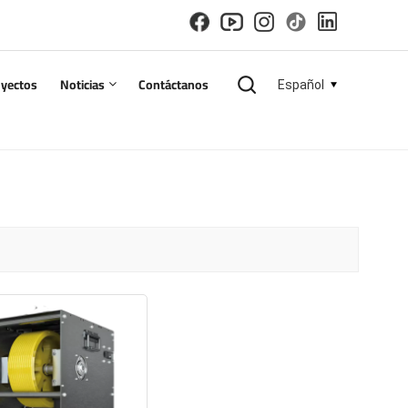
oyectos
Noticias
Contáctanos
Español
English
español
русский
한국의
العربية