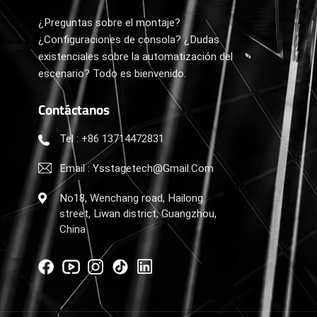
¿Preguntas sobre el montaje?
¿Configuraciones de consola? ¿Dudas
existenciales sobre la automatización del
escenario? Todo es bienvenido.
Contáctanos
Tel : +86 13714472831
Email : Ysstagetech@gmail.com
No18, Wenchang road, Hailong
street, Liwan district, Guangzhou,
China