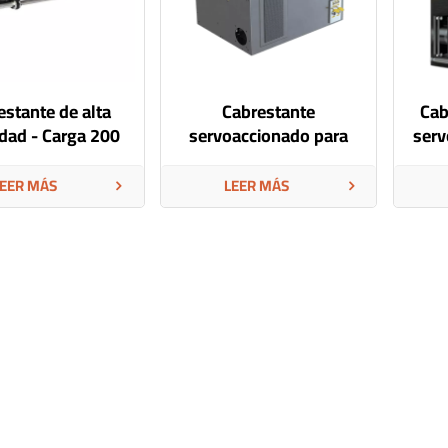
estante de alta
Cabrestante
Cab
idad - Carga 200
servoaccionado para
serv
kg, 0,3 m/s
escenarios de 45 kg
EER MÁS
LEER MÁS