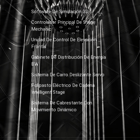
Software De Simulación 3D
Controlador Principal De Stage
Mechanic
Unidad De Control De Elevación
Frontal
Gabinete De Distribución De Energía
BW
Sistema De Carro Deslizante Servo
Polipasto Eléctrico De Cadena
Intelligent Stage
Sistema De Cabrestante Con
Movimiento Dinámico